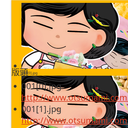
版頭
001[0].jpg
001[0].jpg
http://www.otsumami.com.
001[1].jpg
http://www.otsumami.com.