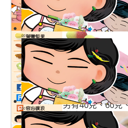
迷你酸甜水蜜桃
001[4].jpg
詢價
雙色心型軟糖，
挑戰味蕾的獨特
有青蘋果、水蜜
另有40克、60克
001[5].jpg
請選擇