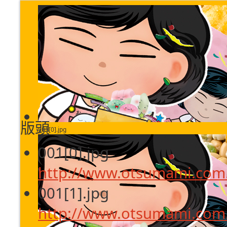
版頭
001[0].jpg
001[0].jpg
http://www.otsumami.com.
001[1].jpg
http://www.otsumami.com.