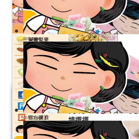
綜合果豆---原味
001[4].jpg
網路價:
42 元
大眾口味的道地
嚴選台灣米精練
老少咸宜的堅果
另有20克、450
001[5].jpg
請選擇