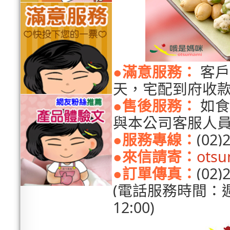
●
滿意服務：
客戶
天，宅配到府收
●
售後服務：
如食
與本公司客服人員
●
服務專線：
(02)
●來信請寄：
ots
●訂單傳真：
(02)
(電話服務時間：週一
12:00)