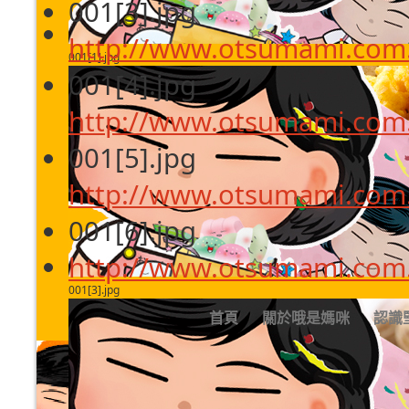
001[3].jpg
http://www.otsumami.com.
001[1].jpg
001[4].jpg
http://www.otsumami.com.
001[5].jpg
http://www.otsumami.com.
001[6].jpg
http://www.otsumami.com.
001[3].jpg
首頁
關於哦是媽咪
認識
排序方式
Ordering +/-
商品名稱