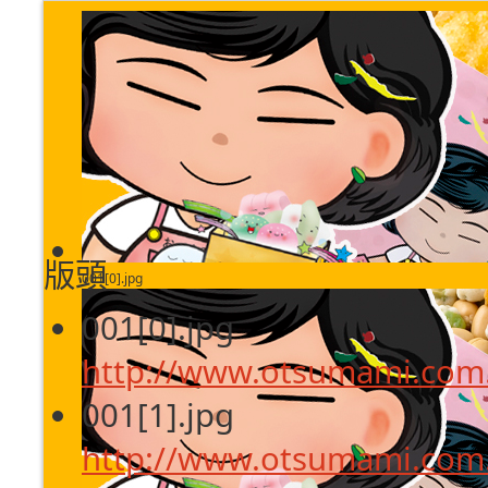
版頭
001[0].jpg
001[0].jpg
http://www.otsumami.com.
001[1].jpg
http://www.otsumami.com.