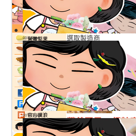
商品庫存單位
分類
製造商名稱
順序
製造商:
選取製造商
001[4].jpg
結果 1 - 11 總共 11
營養堅果
001[5].jpg
營養堅果--- 楓糖
詢價