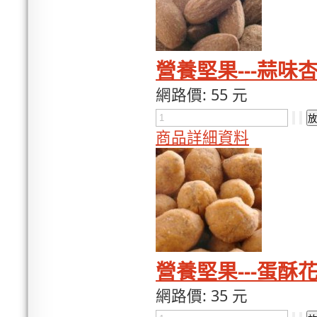
營養堅果---蒜味杏
網路價:
55 元
商品詳細資料
營養堅果---蛋酥花
網路價:
35 元